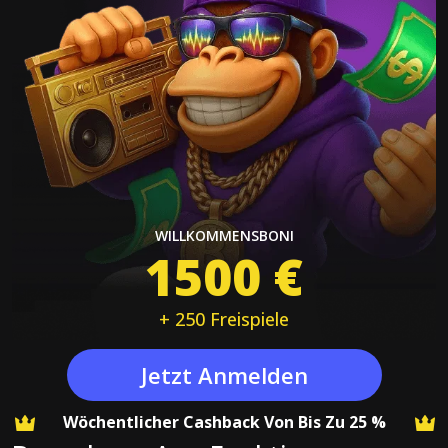
WILLKOMMENSBONI
1500 €
+ 250 Freispiele
Jetzt Anmelden
Wöchentlicher Cashback Von Bis Zu 25 %