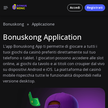
Accedi
Registrati
Bonuskong
»
Applicazione
Bonuskong Application
L’app Bonuskong App ti permette di giocare a tutti i
tuoi giochi da casinò preferiti direttamente sul tuo
telefono o tablet. I giocatori possono accedere alle slot
online, ai giochi da tavolo e ai titoli con croupier dal vivo
su dispositivi Android e iOS. La piattaforma del casinò
mobile rispecchia tutte le funzionalità disponibili nella
versione desktop.