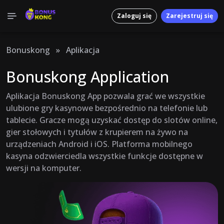
Zaloguj się
Zarejestruj się
Bonuskong
»
Aplikacja
Bonuskong Application
Aplikacja Bonuskong App pozwala grać we wszystkie
ulubione gry kasynowe bezpośrednio na telefonie lub
tablecie. Gracze mogą uzyskać dostęp do slotów online,
gier stołowych i tytułów z krupierem na żywo na
urządzeniach Android i iOS. Platforma mobilnego
kasyna odzwierciedla wszystkie funkcje dostępne w
wersji na komputer.